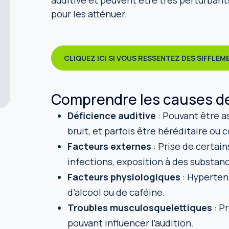
auditive et peuvent être très perturban
pour les atténuer.
CLIQUEZ ICI SI VOUS RESSENTEZ DES SIFFLE
Comprendre les causes d
Déficience auditive
: Pouvant être as
bruit, et parfois être héréditaire ou
Facteurs externes
: Prise de certa
infections, exposition à des substan
Facteurs physiologiques
: Hyperten
d’alcool ou de caféine.
Troubles musculosquelettiques
: P
pouvant influencer l’audition.